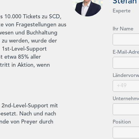
Stefan
Experte
s 10.000 Tickets zu SCD,
tte von Fragestellungen aus
Ihr Name
ewesen und Buchhaltung
 zu werden, wurde der
r 1st-Level-Support
E-Mail-Adr
t etwa 85% aller
ritt in Aktion, wenn
Ländervorw
Unternehm
r 2nd-Level-Support mit
esetzt. Nach und nach
ende von Preyer durch
Position