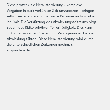
Diese prozessuale Herausforderung - komplexe
Vorgaben in stark verkürzter Zeit umzusetzen – bringen
selbst bestehende automatisierte Prozesse an bzw. über
ihr Limit. Die Verkürzung des Abwicklungszeitraums birgt
zudem das Risiko erhöhter Fehlerhäufigkeit. Dies kann
u.U. zu zusätzlichen Kosten und Verzögerungen bei der
Abwicklung führen. Diese Herausforderung wird durch
die unterschiedlichen Zeitzonen nochmals
anspruchsvoller.
Damit nimmt der Druck auf die Branche, einen weiteren
Ausbau der vollautomatisierten Abgleichs-und
Bestätigungssysteme umzusetzen und eine generelle
Entfernung unstrukturierter Anweisungen und Prozesse
voranzutreiben, weiter zu. Nebeneffekte der
Veränderungen können dabei verbesserte Compliance
und Kostenstrukturen sein.
Die Gelegenheit Ihre Prozesse