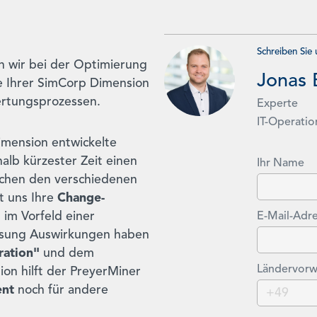
Schreiben Sie
n wir bei der Optimierung
Jonas 
se Ihrer SimCorp Dimension
ertungsprozessen.
Experte
IT-Operatio
imension entwickelte
alb kürzester Zeit einen
Ihr Name
chen den verschiedenen
t uns Ihre
Change-
 im Vorfeld einer
E-Mail-Adr
ssung Auswirkungen haben
ration"
und dem
Ländervorw
on hilft der PreyerMiner
ent
noch für andere